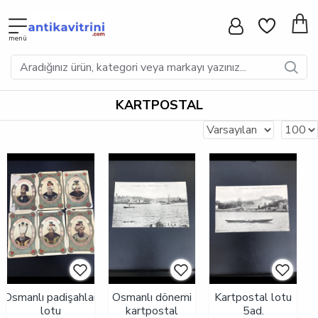
KARTPOSTAL
Osmanlı padişahlar
Osmanlı dönemi
Kartpostal lotu
lotu
kartpostal
5ad.