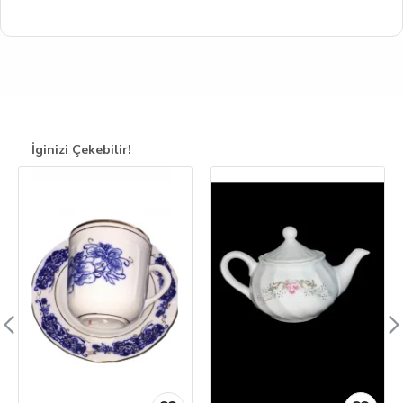
İginizi Çekebilir!