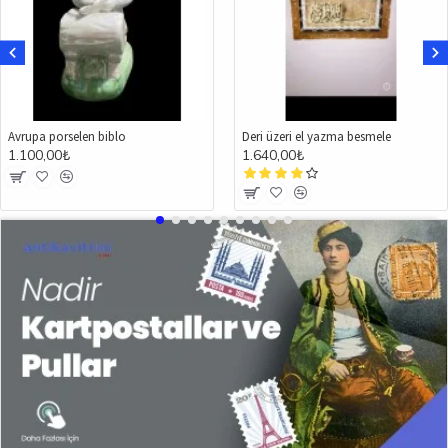
Avrupa porselen biblo
Deri üzeri el yazma besmele
1.100,00₺
1.640,00₺