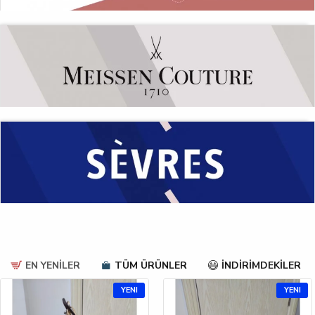
EN YENİLER
TÜM ÜRÜNLER
İNDİRİMDEKİLER
YENI
YENI