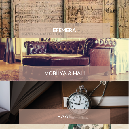
EFEMERA
MOBİLYA & HALI
SAAT