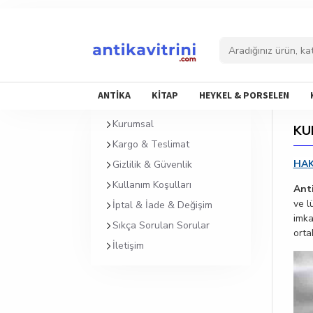
ANTİKA
KİTAP
HEYKEL & PORSELEN
Kurumsal
KU
Kargo & Teslimat
HA
Gizlilik & Güvenlik
Kullanım Koşulları
Anti
ve l
İptal & İade & Değişim
imka
Sıkça Sorulan Sorular
orta
İletişim