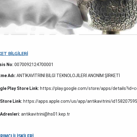
KET BİLGİLERİ
sis No:
0070092124700001
tme Adı:
ANTİKAVİTRİNİ BİLGİ TEKNOLOJİLERİ ANONİM ŞİRKETİ
le Play Store Link:
https://play.google.com/store/apps/details?id=c
Store Link:
https://apps.apple.com/us/app/antikavitrini/id1582075
Adresleri:
antikavitrini@hs01.kep.tr
RIMCI İLİŞKİLERİ