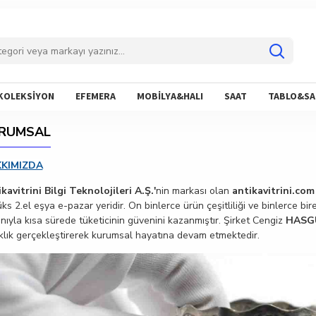
KOLEKSİYON
EFEMERA
MOBİLYA&HALI
SAAT
TABLO&SA
RUMSAL
KKIMIZDA
kavitrini Bilgi Teknolojileri A.Ş.'
nin markası olan
antikavitrini.com
üks 2.el eşya e-pazar yeridir. On binlerce ürün çeşitliliği ve binlerce bire
nıyla kısa sürede tüketicinin güvenini kazanmıştır. Şirket Cengiz
HASG
klık gerçekleştirerek kurumsal hayatına devam etmektedir.