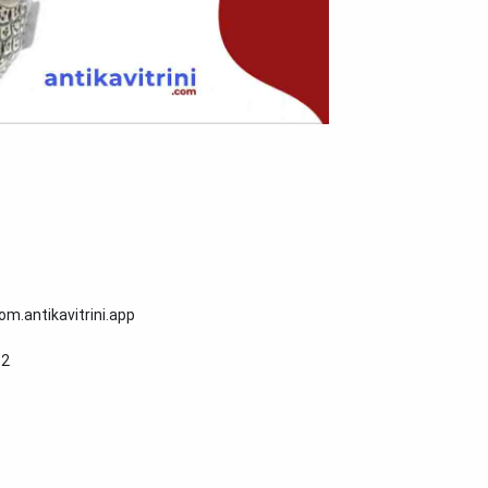
om.antikavitrini.app
952