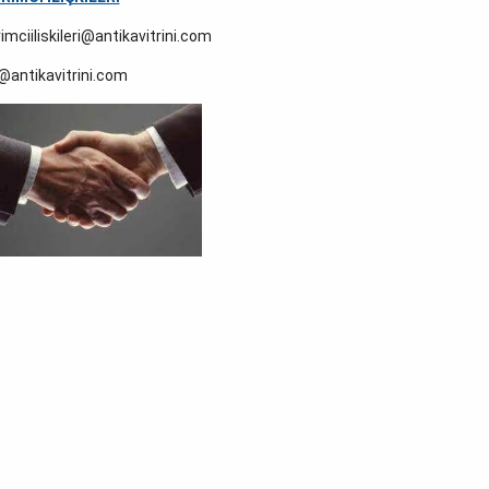
rimciiliskileri@antikavitrini.com
@antikavitrini.com