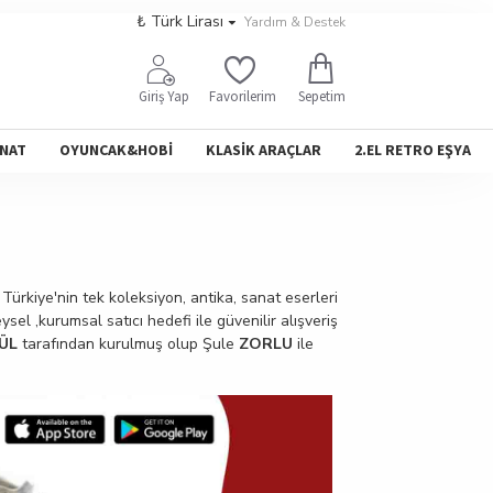
₺
Türk Lirası
Yardım & Destek
Sepetim
Giriş Yap
Favorilerim
NAT
OYUNCAK&HOBİ
KLASİK ARAÇLAR
2.EL RETRO EŞYA
Türkiye'nin tek koleksiyon, antika, sanat eserleri
ysel ,kurumsal satıcı hedefi ile güvenilir alışveriş
ÜL
tarafından kurulmuş olup Şule
ZORLU
ile