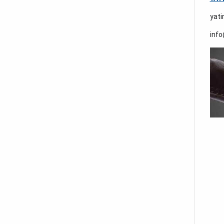
yati
info