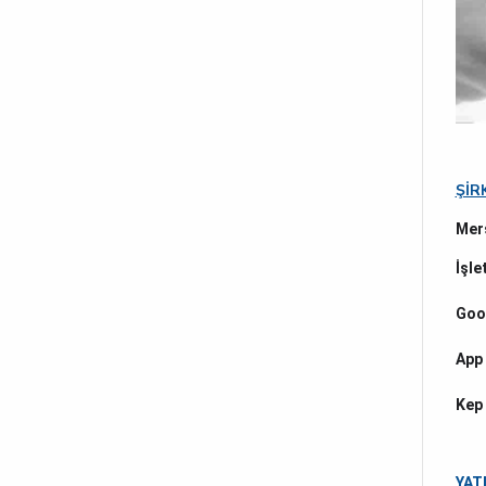
ŞİR
Mer
İşle
Goog
App 
Kep 
YATI