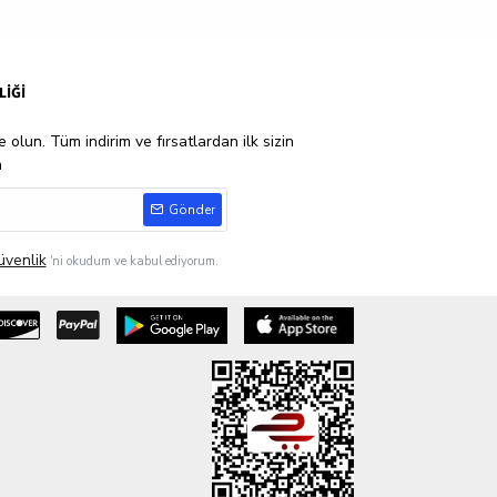
LİĞİ
 olun. Tüm indirim ve fırsatlardan ilk sizin
n
Gönder
üvenlik
'ni okudum ve kabul ediyorum.