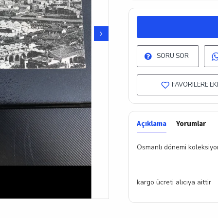
SORU SOR
FAVORILERE EK
Açıklama
Yorumlar
Osmanlı dönemi koleksiyon
kargo ücreti alıcıya aittir