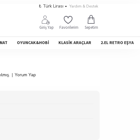
₺
Türk Lirası
Yardım & Destek
Sepetim
Giriş Yap
Favorilerim
NAT
OYUNCAK&HOBİ
KLASİK ARAÇLAR
2.EL RETRO EŞYA
lmış.
|
Yorum Yap