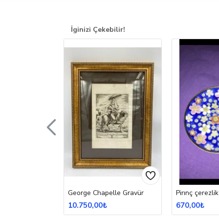
İginizi Çekebilir!
potu
George Chapelle Gravür
Pirınç çerezlik
10.750,00₺
670,00₺