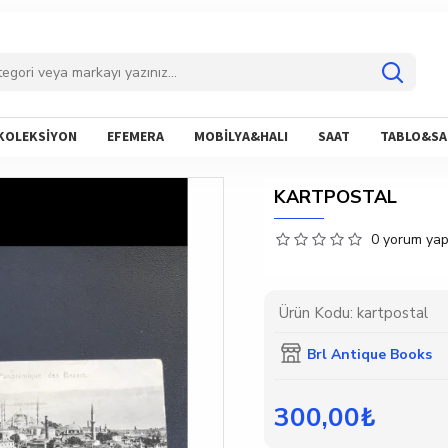
KOLEKSİYON
EFEMERA
MOBİLYA&HALI
SAAT
TABLO&SA
KARTPOSTAL
0 yorum yapı
Ürün Kodu:
kartpostal
Brl Antique Books
300,00₺