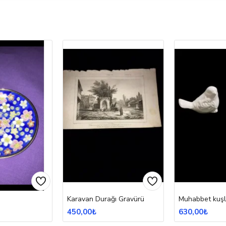
Karavan Durağı Gravürü
Muhabbet kuşl
450,00₺
630,00₺