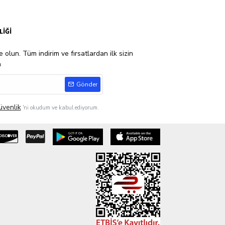
LİĞİ
 olun. Tüm indirim ve fırsatlardan ilk sizin
n
Gönder
üvenlik
'ni okudum ve kabul ediyorum.