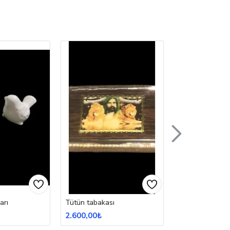
arı
Tütün tabakası
Avize
2.600,00₺
4.330,00₺