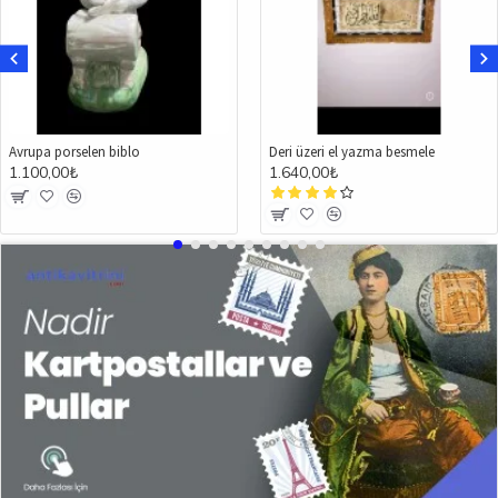
Avrupa porselen biblo
Deri üzeri el yazma besmele
1.100,00₺
1.640,00₺