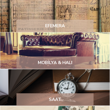
EFEMERA
MOBİLYA & HALI
SAAT