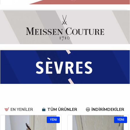
EN YENİLER
TÜM ÜRÜNLER
İNDİRİMDEKİLER
YENI
YENI