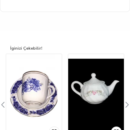
İginizi Çekebilir!