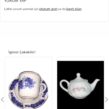
YORUM YAP
oturum açın
kayıt olun
Lütfen yorum yazmak için
ya da
.
İginizi Çekebilir!