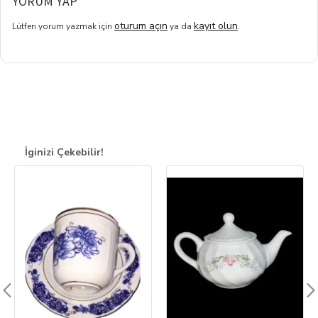
YORUM YAP
oturum açın
kayıt olun
Lütfen yorum yazmak için
ya da
.
İginizi Çekebilir!