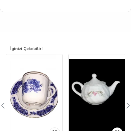
İginizi Çekebilir!