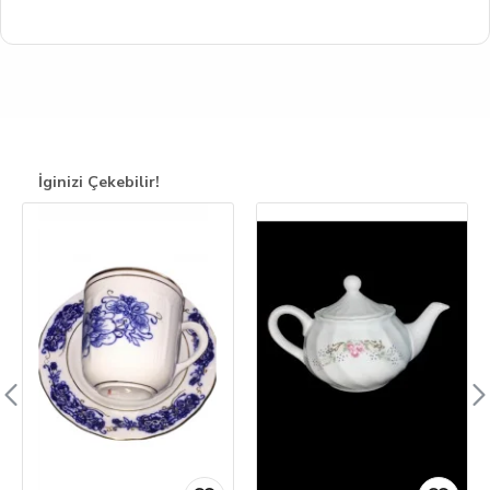
İginizi Çekebilir!