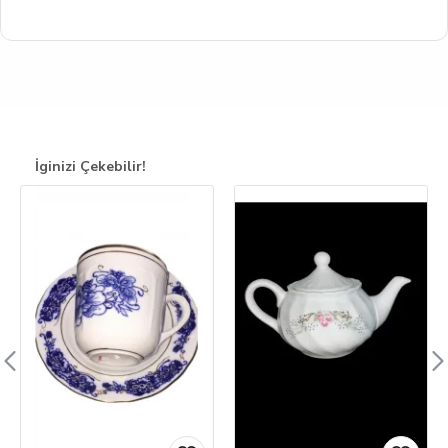
İginizi Çekebilir!