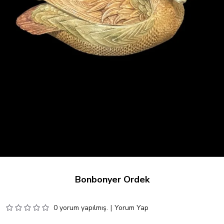
Bonbonyer Ördek
0 yorum yapılmış.
|
Yorum Yap