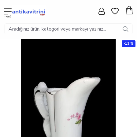
-13 %