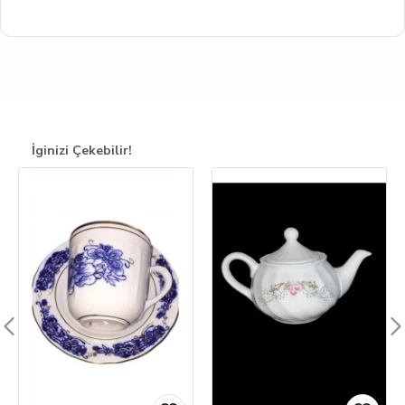
İginizi Çekebilir!