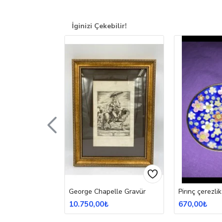
İginizi Çekebilir!
potu
George Chapelle Gravür
Pirınç çerezlik
10.750,00₺
670,00₺