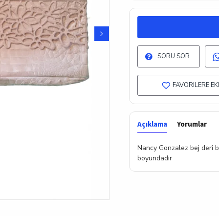
SORU SOR
FAVORILERE EK
Açıklama
Yorumlar
Nancy Gonzalez bej deri b
boyundadır