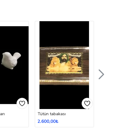
arı
Tütün tabakası
Avize
2.600,00₺
4.330,00₺