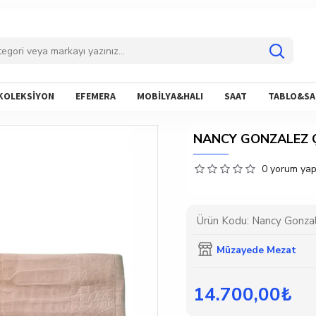
KOLEKSİYON
EFEMERA
MOBİLYA&HALI
SAAT
TABLO&SA
NANCY GONZALEZ 
0 yorum yapı
Ürün Kodu:
Nancy Gonza
Müzayede Mezat
14.700,00₺