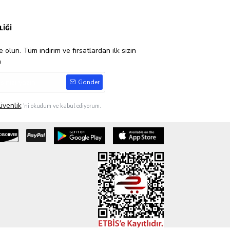
LİĞİ
 olun. Tüm indirim ve fırsatlardan ilk sizin
n
Gönder
üvenlik
'ni okudum ve kabul ediyorum.