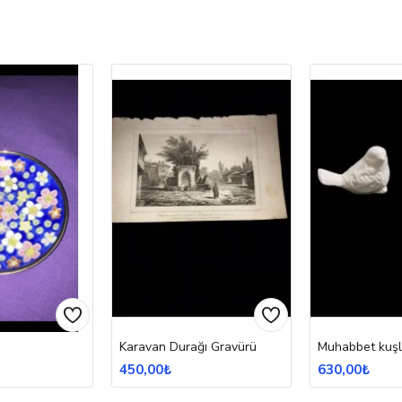
Karavan Durağı Gravürü
Muhabbet kuşl
450,00₺
630,00₺