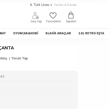
₺
Türk Lirası
Yardım & Destek
Sepetim
Giriş Yap
Favorilerim
NAT
OYUNCAK&HOBİ
KLASİK ARAÇLAR
2.EL RETRO EŞYA
ÇANTA
lmış.
|
Yorum Yap
lez