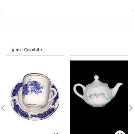
İginizi Çekebilir!