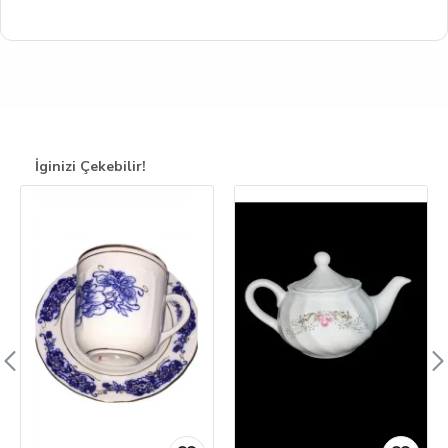
İginizi Çekebilir!