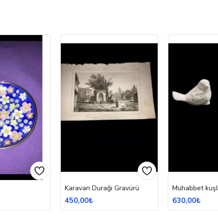
Karavan Durağı Gravürü
Muhabbet kuşl
450,00₺
630,00₺