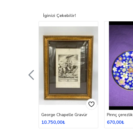
İginizi Çekebilir!
potu
George Chapelle Gravür
Pirınç çerezlik
10.750,00₺
670,00₺