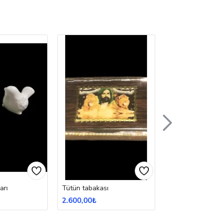
arı
Tütün tabakası
Avize
2.600,00₺
4.330,00₺