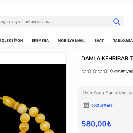
KOLEKSİYON
EFEMERA
MOBİLYA&HALI
SAAT
TABLO&SA
DAMLA KEHRIBAR T
0 yorum yapı
Ürün Kodu:
Sarı reçine te
tozlurflarr
580,00₺