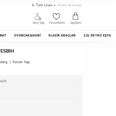
₺
Türk Lirası
Yardım & Destek
Sepetim
Giriş Yap
Favorilerim
NAT
OYUNCAK&HOBİ
KLASİK ARAÇLAR
2.EL RETRO EŞYA
ESBIH
lmış.
|
Yorum Yap
sbih