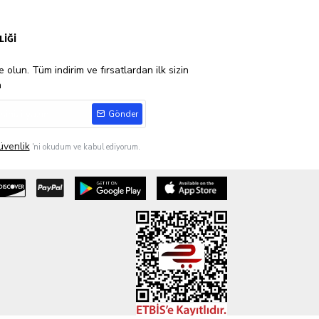
LİĞİ
 olun. Tüm indirim ve fırsatlardan ilk sizin
n
Gönder
üvenlik
'ni okudum ve kabul ediyorum.