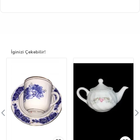
İginizi Çekebilir!