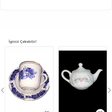
İginizi Çekebilir!