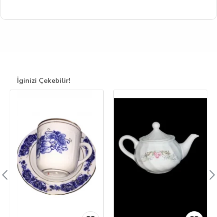
İginizi Çekebilir!