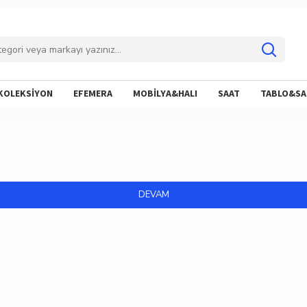
KOLEKSİYON
EFEMERA
MOBİLYA&HALI
SAAT
TABLO&SA
DEVAM