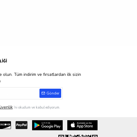
LİĞİ
 olun. Tüm indirim ve fırsatlardan ilk sizin
n
Gönder
üvenlik
'ni okudum ve kabul ediyorum.