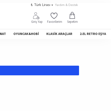
₺
Türk Lirası
Yardım & Destek
Sepetim
Giriş Yap
Favorilerim
NAT
OYUNCAK&HOBİ
KLASİK ARAÇLAR
2.EL RETRO EŞYA