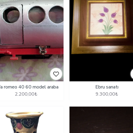
fa romeo 40 60 model araba
Ebru sanatı
2.200,00₺
9.300,00₺