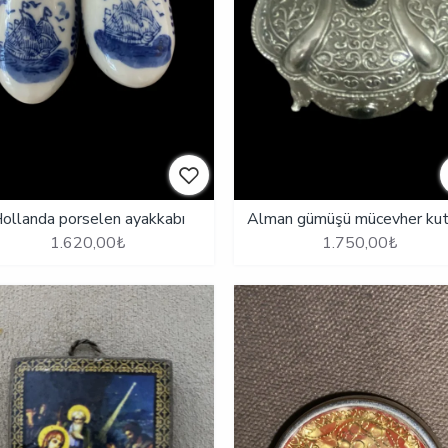
ollanda porselen ayakkabı
Alman gümüşü mücevher ku
1.620,00₺
1.750,00₺