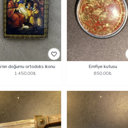
a’nın doğumu ortodoks ikonu
Emfiye kutusu
1.450,00₺
850,00₺