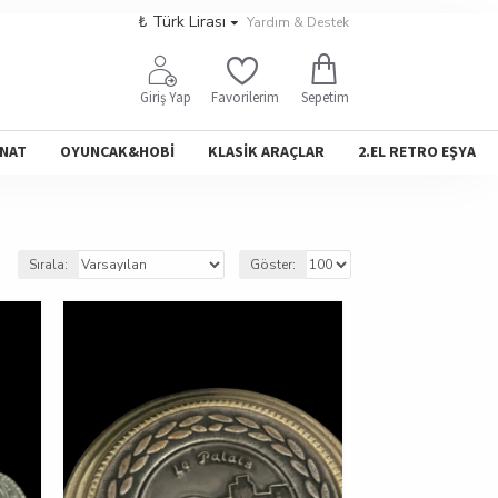
₺
Türk Lirası
Yardım & Destek
Sepetim
Giriş Yap
Favorilerim
NAT
OYUNCAK&HOBİ
KLASİK ARAÇLAR
2.EL RETRO EŞYA
Sırala:
Göster: