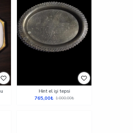
su
Hint el işi tepsi
765,00₺
1.000,00₺