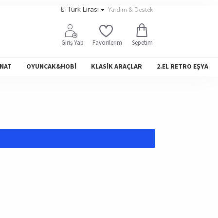
₺
Türk Lirası
Yardım & Destek
Sepetim
Giriş Yap
Favorilerim
NAT
OYUNCAK&HOBİ
KLASİK ARAÇLAR
2.EL RETRO EŞYA