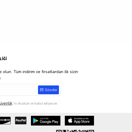
LİĞİ
 olun. Tüm indirim ve fırsatlardan ilk sizin
n
Gönder
üvenlik
'ni okudum ve kabul ediyorum.