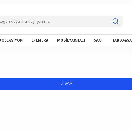
KOLEKSİYON
EFEMERA
MOBİLYA&HALI
SAAT
TABLO&SA
DEVAM