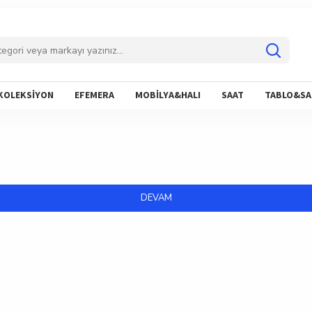
KOLEKSİYON
EFEMERA
MOBİLYA&HALI
SAAT
TABLO&SA
DEVAM