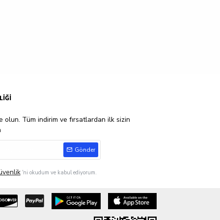
LİĞİ
 olun. Tüm indirim ve fırsatlardan ilk sizin
n
Gönder
üvenlik
'ni okudum ve kabul ediyorum.