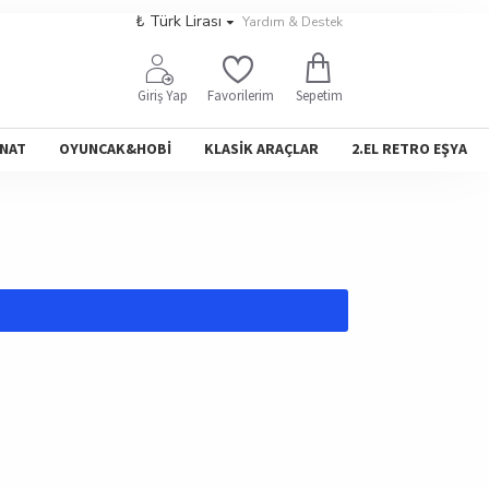
₺
Türk Lirası
Yardım & Destek
Sepetim
Giriş Yap
Favorilerim
NAT
OYUNCAK&HOBİ
KLASİK ARAÇLAR
2.EL RETRO EŞYA